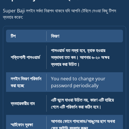
Super Baji লগইন সর্বদা নিরাপদ থাকবে যদি আপনি টেবিলে দেওয়া কিছু টিপস
ব্যবহার করেন:
টিপ
বিবরণ
পাসওয়ার্ড যত লম্বা হবে, হ্যাক হওয়ার
শক্তিশালী পাসওয়ার্ড
সম্ভাবনা তত কম। আপনার ৬-২০ অক্ষর
ব্যবহার করা উচিত।
লগইন বিবরণ পরিবর্তন
You need to change your
করা হচ্ছে
password periodically
এটি ভুলে যাওয়া উচিত নয়, কারণ এটি হারিয়ে
ব্যবহারকারীর নাম
গেলে এটি পরিবর্তন করা কঠিন হবে।
আপনার ফোনে পাসকোড/আঙুলের ছাপ অথবা
স্মার্টফোন সুরক্ষা
ফেস আইডি ব্যবহার করুন