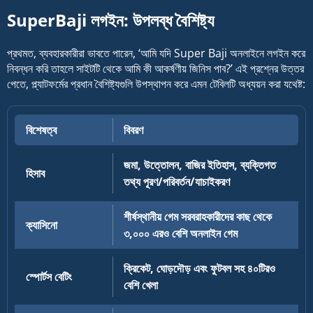
SuperBaji লগইন: উপলব্ধ বৈশিষ্ট্য
প্রথমত, ব্যবহারকারীরা ভাবতে পারেন, ‘আমি যদি Super Baji অনলাইনে লগইন করে
নিবন্ধন করি তাহলে সাইটটি থেকে আমি কী আকর্ষণীয় জিনিস পাব?’ এই প্রশ্নের উত্তর
পেতে, প্ল্যাটফর্মের প্রধান বৈশিষ্ট্যগুলি উপস্থাপন করে এমন টেবিলটি অধ্যয়ন করা যথেষ্ট:
বিশেষত্ব
বিবরণ
জমা, উত্তোলন, বাজির ইতিহাস, ব্যক্তিগত
হিসাব
তথ্য পূরণ/পরিবর্তন/যাচাইকরণ
শীর্ষস্থানীয় গেম সরবরাহকারীদের কাছ থেকে
ক্যাসিনো
৩,০০০ এরও বেশি অনলাইন গেম
ক্রিকেট, ঘোড়দৌড় এবং ফুটবল সহ ৪০টিরও
স্পোর্টস বেটিং
বেশি খেলা