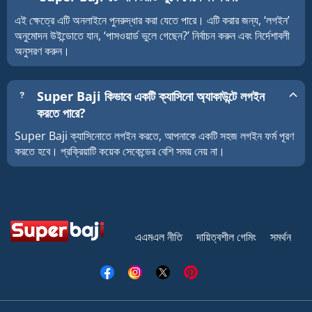
এই ক্ষেত্রে এটি অনলাইনে পুনরুদ্ধার করা যেতে পারে। এটি করার জন্য, ‘লগইন’
অনুমোদন উইন্ডোতে যান, ‘পাসওয়ার্ড ভুলে গেছেন?’ নির্বাচন করুন এবং নির্দেশাবলী
অনুসরণ করুন।
Super Baji কিভাবে একটি ক্যাসিনো অ্যাকাউন্টে লগইন
করতে পারে?
Super Baji ক্যাসিনোতে লগইন করতে, আপনাকে একটি সহজ লগইন ফর্ম পূরণ
করতে হবে। প্রক্রিয়াটি কয়েক সেকেন্ডের বেশি সময় নেয় না।
এএমএল নীতি
দায়িত্বশীল গেমিং
সমর্থন