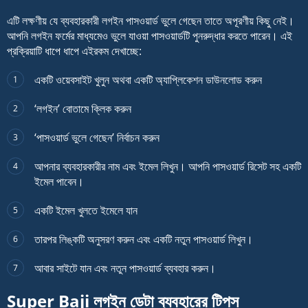
এটি লক্ষণীয় যে ব্যবহারকারী লগইন পাসওয়ার্ড ভুলে গেছেন তাতে অপূরণীয় কিছু নেই।
আপনি লগইন ফর্মের মাধ্যমেও ভুলে যাওয়া পাসওয়ার্ডটি পুনরুদ্ধার করতে পারেন। এই
প্রক্রিয়াটি ধাপে ধাপে এইরকম দেখাচ্ছে:
একটি ওয়েবসাইট খুলুন অথবা একটি অ্যাপ্লিকেশন ডাউনলোড করুন
‘লগইন’ বোতামে ক্লিক করুন
‘পাসওয়ার্ড ভুলে গেছেন’ নির্বাচন করুন
আপনার ব্যবহারকারীর নাম এবং ইমেল লিখুন। আপনি পাসওয়ার্ড রিসেট সহ একটি
ইমেল পাবেন।
একটি ইমেল খুলতে ইমেলে যান
তারপর লিঙ্কটি অনুসরণ করুন এবং একটি নতুন পাসওয়ার্ড লিখুন।
আবার সাইটে যান এবং নতুন পাসওয়ার্ড ব্যবহার করুন।
Super Baji লগইন ডেটা ব্যবহারের টিপস