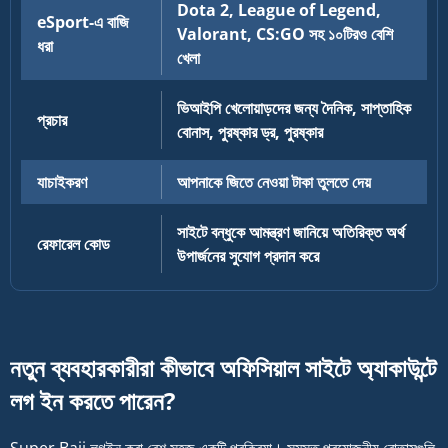
Dota 2, League of Legend,
eSport-এ বাজি
Valorant, CS:GO সহ ১০টিরও বেশি
ধরা
খেলা
ভিআইপি খেলোয়াড়দের জন্য দৈনিক, সাপ্তাহিক
প্রচার
বোনাস, পুরষ্কার ড্র, পুরষ্কার
যাচাইকরণ
আপনাকে জিতে নেওয়া টাকা তুলতে দেয়
সাইটে বন্ধুকে আমন্ত্রণ জানিয়ে অতিরিক্ত অর্থ
রেফারেল কোড
উপার্জনের সুযোগ প্রদান করে
নতুন ব্যবহারকারীরা কীভাবে অফিসিয়াল সাইটে অ্যাকাউন্টে
লগ ইন করতে পারেন?